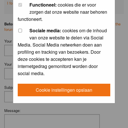
I forgot my password
Functioneel:
cookies die er voor
zorgen dat onze website naar behoren
functioneert.
Before you ask your question:
please
read the FAQ
or
search on the
forum
first.
Sociale media:
cookies om de inhoud
van onze website te delen via Social
Your Name (Fill in your username if you have one):
Media. Social Media netwerken doen aan
profiling en tracking van bezoekers. Door
deze cookies te accepteren kan je
Your Email:
internetgedrag gemonitord worden door
social media.
Subject:
Cookie instellingen opslaan
Message: