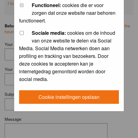
I forgot my password
Functioneel:
cookies die er voor
zorgen dat onze website naar behoren
functioneert.
Before you ask your question:
please
read the FAQ
or
search on the
forum
first.
Sociale media:
cookies om de inhoud
van onze website te delen via Social
Your Name (Fill in your username if you have one):
Media. Social Media netwerken doen aan
profiling en tracking van bezoekers. Door
deze cookies te accepteren kan je
Your Email:
internetgedrag gemonitord worden door
social media.
Subject:
Cookie instellingen opslaan
Message: