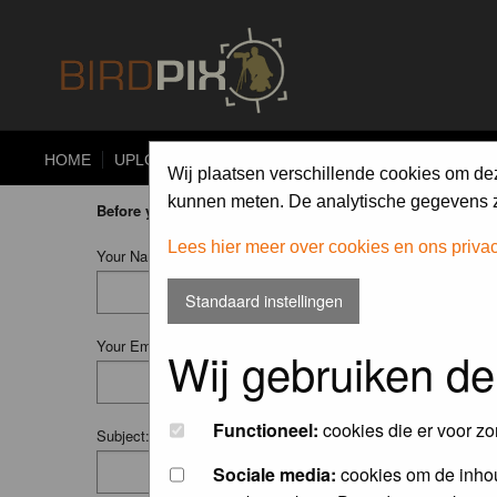
HOME
UPLOAD
ALBUMS
PHOTO COMPETITIONS
Wij plaatsen verschillende cookies om de
kunnen meten. De analytische gegevens zi
Before you ask your question:
please
read the FAQ
or
searc
Lees hier meer over cookies en ons priva
Your Name (Fill in your username if you have one):
Standaard instellingen
Your Email:
Wij gebruiken de
Functioneel:
cookies die er voor zo
Subject:
Sociale media:
cookies om de inhou