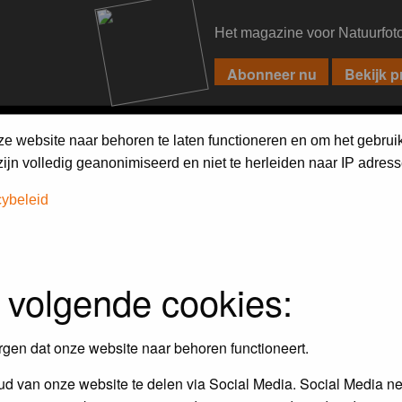
Het magazine voor Natuurfot
PIXPAS
FORUM
MAGAZINE
WEBSHOP
FAQ
SEARCH
ze website naar behoren te laten functioneren en om het gebrui
jn volledig geanonimiseerd en niet te herleiden naar IP adress
h on the forum
first.
cybeleid
 volgende cookies:
rgen dat onze website naar behoren functioneert.
d van onze website te delen via Social Media. Social Media ne