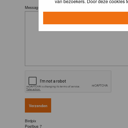
van bezoekers. Door deze cookies t
Message:
Birdpix
Postbus 7