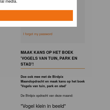
ial media.
Remember me
I forgot my password
MAAK KANS OP HET BOEK
'VOGELS VAN TUIN, PARK EN
STAD'!
Doe ook mee met de Birdpix
Maandopdracht en maak kans op het boek
'Vogels van tuin, park en stad'
De Birdpix opdracht van deze maand:
"Vogel klein in beeld"