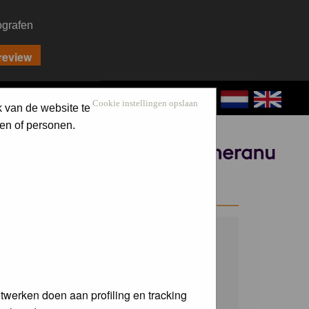
ografen
CONTACT
LOG IN
Cookie instellingen opslaan
k van de website te
en of personen.
Sponsored by
WELCOME GUEST
Username:
Password:
twerken doen aan profiling en tracking