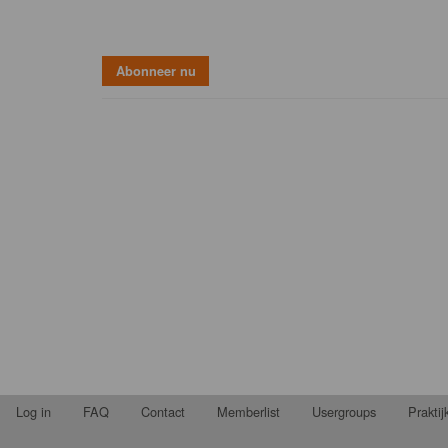
Log in
FAQ
Contact
Memberlist
Usergroups
Prakti