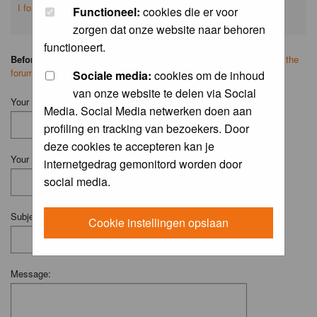
I forgot my password
Functioneel:
cookies die er voor
zorgen dat onze website naar behoren
functioneert.
Before you ask your question:
please
read the FAQ
or
search on the
forum
first.
Sociale media:
cookies om de inhoud
van onze website te delen via Social
Your Name (Fill in your username if you have one):
Media. Social Media netwerken doen aan
profiling en tracking van bezoekers. Door
deze cookies te accepteren kan je
Your Email:
internetgedrag gemonitord worden door
social media.
Subject:
Cookie instellingen opslaan
Message: