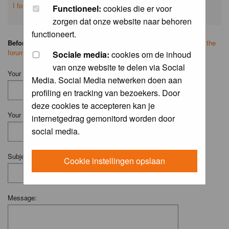
I forgot my password
Functioneel:
cookies die er voor
zorgen dat onze website naar behoren
functioneert.
Before you ask your question:
please
read the FAQ
or
search on the
forum
first.
Sociale media:
cookies om de inhoud
van onze website te delen via Social
Your Name (Fill in your username if you have one):
Media. Social Media netwerken doen aan
profiling en tracking van bezoekers. Door
deze cookies te accepteren kan je
Your Email:
internetgedrag gemonitord worden door
social media.
Subject:
Cookie instellingen opslaan
Message: