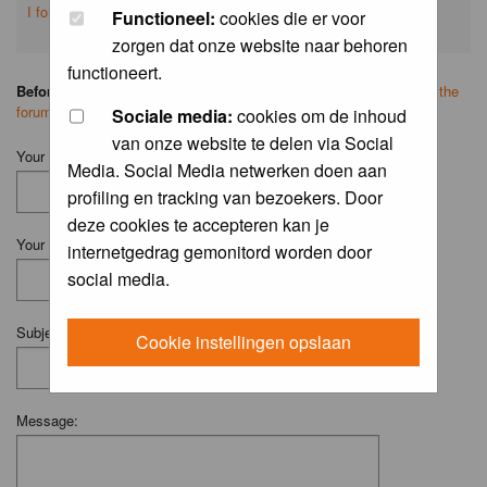
I forgot my password
Functioneel:
cookies die er voor
zorgen dat onze website naar behoren
functioneert.
Before you ask your question:
please
read the FAQ
or
search on the
forum
first.
Sociale media:
cookies om de inhoud
van onze website te delen via Social
Your Name (Fill in your username if you have one):
Media. Social Media netwerken doen aan
profiling en tracking van bezoekers. Door
deze cookies te accepteren kan je
Your Email:
internetgedrag gemonitord worden door
social media.
Subject:
Cookie instellingen opslaan
Message: