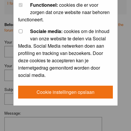
I forgot my password
Functioneel:
cookies die er voor
zorgen dat onze website naar behoren
functioneert.
Before you ask your question:
please
read the FAQ
or
search on the
forum
first.
Sociale media:
cookies om de inhoud
van onze website te delen via Social
Your Name (Fill in your username if you have one):
Media. Social Media netwerken doen aan
profiling en tracking van bezoekers. Door
deze cookies te accepteren kan je
Your Email:
internetgedrag gemonitord worden door
social media.
Subject:
Cookie instellingen opslaan
Message: