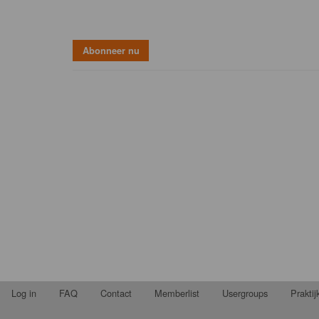
Log in
FAQ
Contact
Memberlist
Usergroups
Prakti