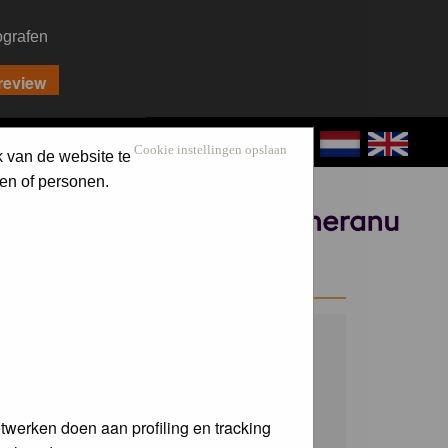
ografen
CONTACT
LOG IN
Cookie instellingen opslaan
k van de website te
en of personen.
Sponsored by
WELCOME GUEST
Username:
Password:
twerken doen aan profiling en tracking