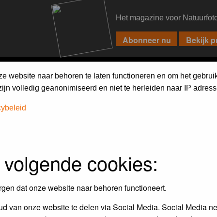
Het magazine voor Natuurfot
PIXPAS
FORUM
MAGAZINE
WEBSHOP
FAQ
SEARCH
ze website naar behoren te laten functioneren en om het gebrui
jn volledig geanonimiseerd en niet te herleiden naar IP adress
h on the forum
first.
cybeleid
 volgende cookies:
rgen dat onze website naar behoren functioneert.
d van onze website te delen via Social Media. Social Media ne