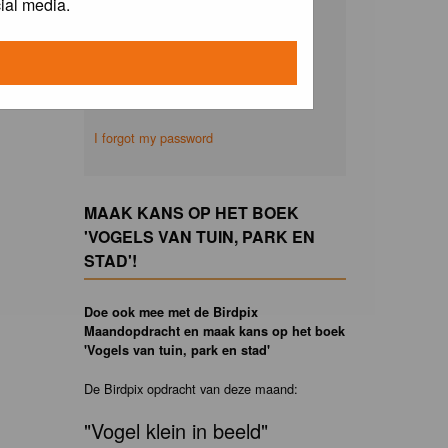
ial media.
Remember me
I forgot my password
MAAK KANS OP HET BOEK
'VOGELS VAN TUIN, PARK EN
STAD'!
Doe ook mee met de Birdpix
Maandopdracht en maak kans op het boek
'Vogels van tuin, park en stad'
De Birdpix opdracht van deze maand:
"Vogel klein in beeld"