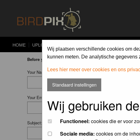
HOME
UPLOAD
ALBUMS
PHOTO COMPETITIONS
Wij plaatsen verschillende cookies om de
kunnen meten. De analytische gegevens zi
Before you ask your question:
please
read the FAQ
or
searc
Lees hier meer over cookies en ons priva
Your Name (Fill in your username if you have one):
Standaard instellingen
Your Email:
Wij gebruiken de
Functioneel:
cookies die er voor zo
Subject:
Sociale media:
cookies om de inhou