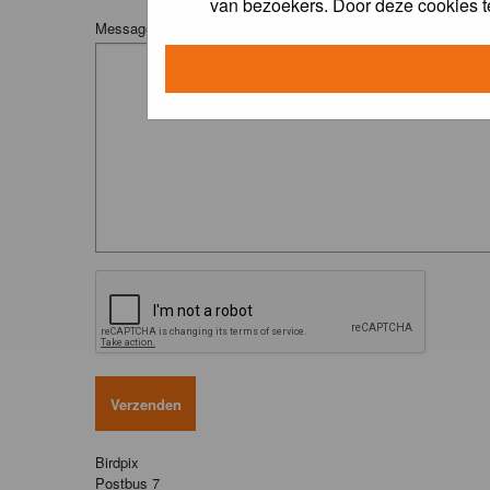
van bezoekers. Door deze cookies t
Message:
Birdpix
Postbus 7