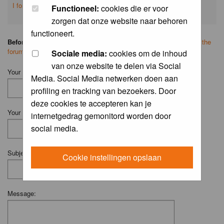
I forgot my password
Functioneel:
cookies die er voor
zorgen dat onze website naar behoren
functioneert.
Before you ask your question:
please
read the FAQ
or
search on the
forum
first.
Sociale media:
cookies om de inhoud
van onze website te delen via Social
Your Name (Fill in your username if you have one):
Media. Social Media netwerken doen aan
profiling en tracking van bezoekers. Door
deze cookies te accepteren kan je
Your Email:
internetgedrag gemonitord worden door
social media.
Subject:
Cookie instellingen opslaan
Message: