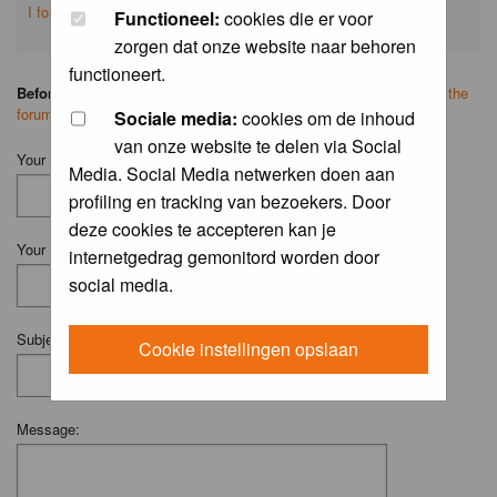
I forgot my password
Functioneel:
cookies die er voor
zorgen dat onze website naar behoren
functioneert.
Before you ask your question:
please
read the FAQ
or
search on the
forum
first.
Sociale media:
cookies om de inhoud
van onze website te delen via Social
Your Name (Fill in your username if you have one):
Media. Social Media netwerken doen aan
profiling en tracking van bezoekers. Door
deze cookies te accepteren kan je
Your Email:
internetgedrag gemonitord worden door
social media.
Subject:
Cookie instellingen opslaan
Message: