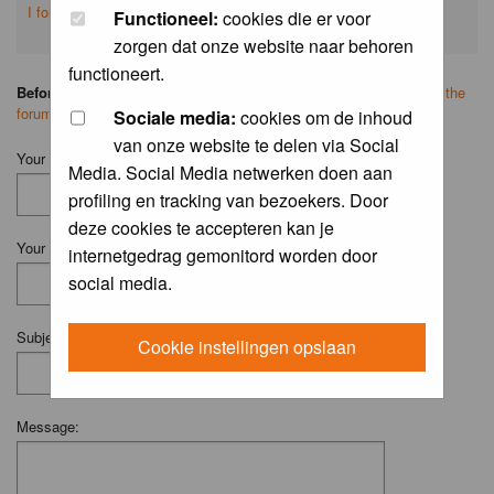
I forgot my password
Functioneel:
cookies die er voor
zorgen dat onze website naar behoren
functioneert.
Before you ask your question:
please
read the FAQ
or
search on the
forum
first.
Sociale media:
cookies om de inhoud
van onze website te delen via Social
Your Name (Fill in your username if you have one):
Media. Social Media netwerken doen aan
profiling en tracking van bezoekers. Door
deze cookies te accepteren kan je
Your Email:
internetgedrag gemonitord worden door
social media.
Subject:
Cookie instellingen opslaan
Message: