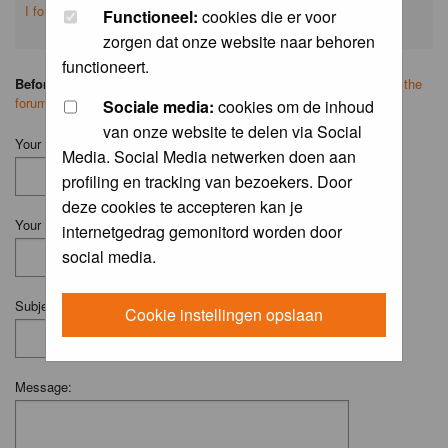
I forgot my password
Functioneel:
cookies die er voor
zorgen dat onze website naar behoren
functioneert.
Before you ask your question:
please
read the FAQ
or
search on the
forum
first.
Sociale media:
cookies om de inhoud
van onze website te delen via Social
Your Name (Fill in your username if you have one):
Media. Social Media netwerken doen aan
profiling en tracking van bezoekers. Door
deze cookies te accepteren kan je
Your Email:
internetgedrag gemonitord worden door
social media.
Subject:
Cookie instellingen opslaan
Message: