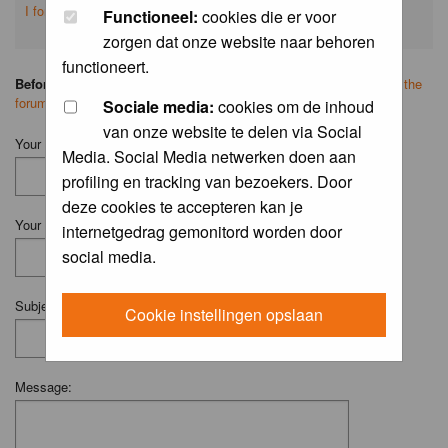
I forgot my password
Functioneel:
cookies die er voor
zorgen dat onze website naar behoren
functioneert.
Before you ask your question:
please
read the FAQ
or
search on the
forum
first.
Sociale media:
cookies om de inhoud
van onze website te delen via Social
Your Name (Fill in your username if you have one):
Media. Social Media netwerken doen aan
profiling en tracking van bezoekers. Door
deze cookies te accepteren kan je
Your Email:
internetgedrag gemonitord worden door
social media.
Subject:
Cookie instellingen opslaan
Message: