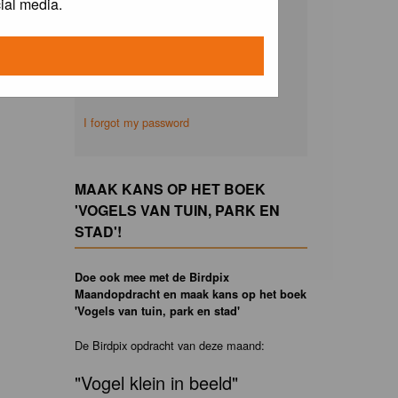
ial media.
Remember me
I forgot my password
MAAK KANS OP HET BOEK
'VOGELS VAN TUIN, PARK EN
STAD'!
Doe ook mee met de Birdpix
Maandopdracht en maak kans op het boek
'Vogels van tuin, park en stad'
De Birdpix opdracht van deze maand:
"Vogel klein in beeld"