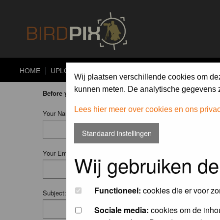
HOME
UPLOAD
ALBUMS
PHOTO COMPETITIONS
Wij plaatsen verschillende cookies om de
kunnen meten. De analytische gegevens zi
Before you ask your question:
please
read the FAQ
or
searc
Lees hier meer over cookies en ons priva
Your Name (Fill in your username if you have one):
Standaard instellingen
Your Email:
Wij gebruiken de
Functioneel:
cookies die er voor zo
Subject:
Sociale media:
cookies om de inhou