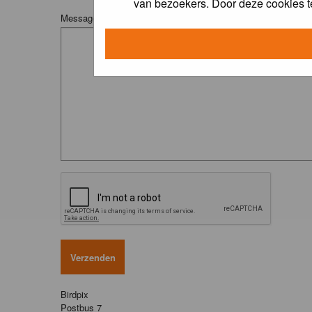
van bezoekers. Door deze cookies t
Message:
Birdpix
Postbus 7