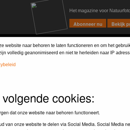
Het magazine voor Natuurfot
PIXPAS
FORUM
MAGAZINE
WEBSHOP
FAQ
SEARCH
ze website naar behoren te laten functioneren en om het gebrui
jn volledig geanonimiseerd en niet te herleiden naar IP adress
h on the forum
first.
cybeleid
 volgende cookies:
rgen dat onze website naar behoren functioneert.
d van onze website te delen via Social Media. Social Media ne