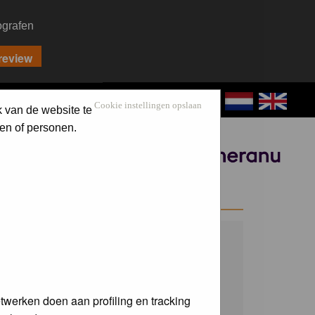
ografen
CONTACT
LOG IN
Cookie instellingen opslaan
k van de website te
en of personen.
Sponsored by
WELCOME GUEST
Username:
Password:
twerken doen aan profiling en tracking