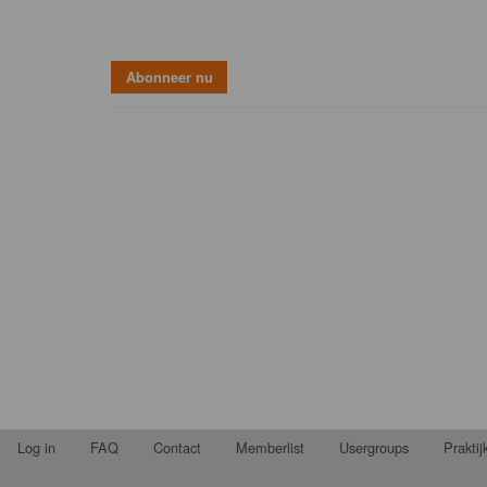
Log in
FAQ
Contact
Memberlist
Usergroups
Prakti