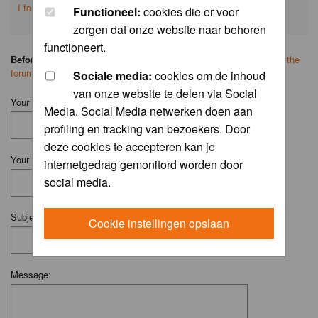
I forgot my password
Functioneel:
cookies die er voor
zorgen dat onze website naar behoren
functioneert.
Before you ask your question:
please
read the FAQ
or
search on the
forum
first.
Sociale media:
cookies om de inhoud
van onze website te delen via Social
Your Name (Fill in your username if you have one):
Media. Social Media netwerken doen aan
profiling en tracking van bezoekers. Door
deze cookies te accepteren kan je
Your Email:
internetgedrag gemonitord worden door
social media.
Subject:
Cookie instellingen opslaan
Message: