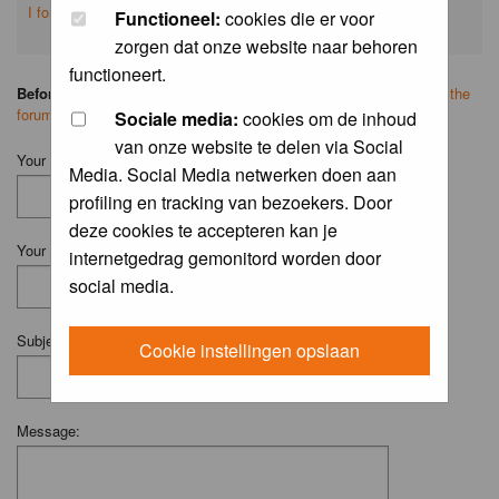
I forgot my password
Functioneel:
cookies die er voor
zorgen dat onze website naar behoren
functioneert.
Before you ask your question:
please
read the FAQ
or
search on the
forum
first.
Sociale media:
cookies om de inhoud
van onze website te delen via Social
Your Name (Fill in your username if you have one):
Media. Social Media netwerken doen aan
profiling en tracking van bezoekers. Door
deze cookies te accepteren kan je
Your Email:
internetgedrag gemonitord worden door
social media.
Subject:
Cookie instellingen opslaan
Message: