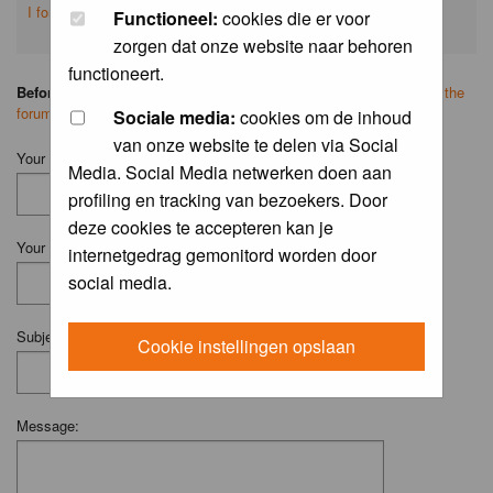
I forgot my password
Functioneel:
cookies die er voor
zorgen dat onze website naar behoren
functioneert.
Before you ask your question:
please
read the FAQ
or
search on the
forum
first.
Sociale media:
cookies om de inhoud
van onze website te delen via Social
Your Name (Fill in your username if you have one):
Media. Social Media netwerken doen aan
profiling en tracking van bezoekers. Door
deze cookies te accepteren kan je
Your Email:
internetgedrag gemonitord worden door
social media.
Subject:
Cookie instellingen opslaan
Message: