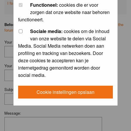
I forgot my password
Functioneel:
cookies die er voor
zorgen dat onze website naar behoren
functioneert.
Before you ask your question:
please
read the FAQ
or
search on the
forum
first.
Sociale media:
cookies om de inhoud
van onze website te delen via Social
Your Name (Fill in your username if you have one):
Media. Social Media netwerken doen aan
profiling en tracking van bezoekers. Door
deze cookies te accepteren kan je
Your Email:
internetgedrag gemonitord worden door
social media.
Subject:
Cookie instellingen opslaan
Message: