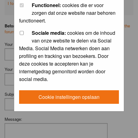
I forgot my password
Functioneel:
cookies die er voor
zorgen dat onze website naar behoren
functioneert.
Before you ask your question:
please
read the FAQ
or
search on the
forum
first.
Sociale media:
cookies om de inhoud
van onze website te delen via Social
Your Name (Fill in your username if you have one):
Media. Social Media netwerken doen aan
profiling en tracking van bezoekers. Door
deze cookies te accepteren kan je
Your Email:
internetgedrag gemonitord worden door
social media.
Subject:
Cookie instellingen opslaan
Message: