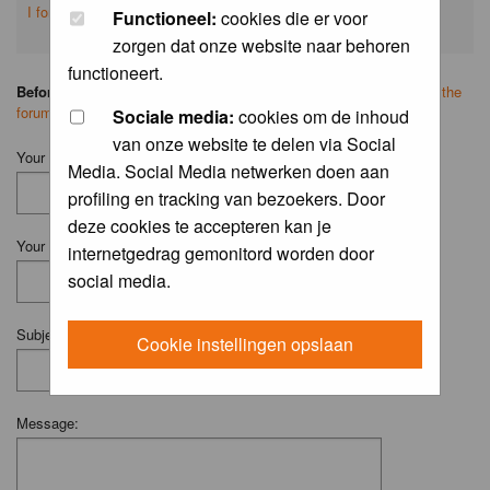
I forgot my password
Functioneel:
cookies die er voor
zorgen dat onze website naar behoren
functioneert.
Before you ask your question:
please
read the FAQ
or
search on the
forum
first.
Sociale media:
cookies om de inhoud
van onze website te delen via Social
Your Name (Fill in your username if you have one):
Media. Social Media netwerken doen aan
profiling en tracking van bezoekers. Door
deze cookies te accepteren kan je
Your Email:
internetgedrag gemonitord worden door
social media.
Subject:
Cookie instellingen opslaan
Message: