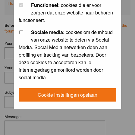
I forgot my password
Functioneel:
cookies die er voor
zorgen dat onze website naar behoren
functioneert.
Before you ask your question:
please
read the FAQ
or
search on the
forum
first.
Sociale media:
cookies om de inhoud
van onze website te delen via Social
Your Name (Fill in your username if you have one):
Media. Social Media netwerken doen aan
profiling en tracking van bezoekers. Door
deze cookies te accepteren kan je
Your Email:
internetgedrag gemonitord worden door
social media.
Subject:
Cookie instellingen opslaan
Message: