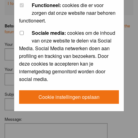
I forgot my password
Functioneel:
cookies die er voor
zorgen dat onze website naar behoren
functioneert.
Before you ask your question:
please
read the FAQ
or
search on the
forum
first.
Sociale media:
cookies om de inhoud
van onze website te delen via Social
Your Name (Fill in your username if you have one):
Media. Social Media netwerken doen aan
profiling en tracking van bezoekers. Door
deze cookies te accepteren kan je
Your Email:
internetgedrag gemonitord worden door
social media.
Subject:
Cookie instellingen opslaan
Message: