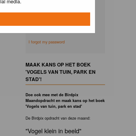
ial media.
Remember me
I forgot my password
MAAK KANS OP HET BOEK
'VOGELS VAN TUIN, PARK EN
STAD'!
Doe ook mee met de Birdpix
Maandopdracht en maak kans op het boek
'Vogels van tuin, park en stad'
De Birdpix opdracht van deze maand:
"Vogel klein in beeld"