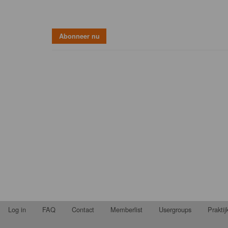
Log in
FAQ
Contact
Memberlist
Usergroups
Prakti