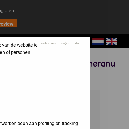
ografen
CONTACT
LOG IN
Cookie instellingen opslaan
k van de website te
en of personen.
Sponsored by
WELCOME GUEST
Username:
Password:
twerken doen aan profiling en tracking