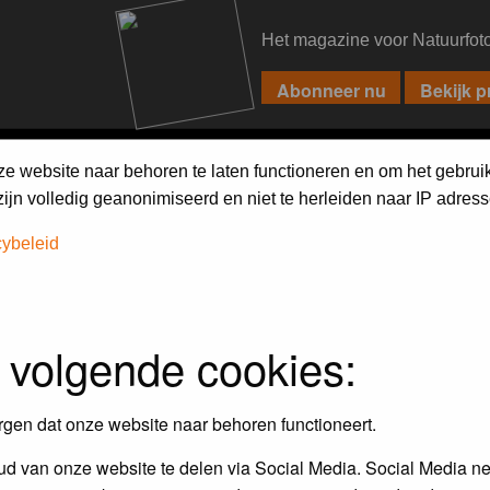
Het magazine voor Natuurfot
PIXPAS
FORUM
MAGAZINE
WEBSHOP
FAQ
SEARCH
ze website naar behoren te laten functioneren en om het gebrui
jn volledig geanonimiseerd en niet te herleiden naar IP adress
h on the forum
first.
cybeleid
 volgende cookies:
rgen dat onze website naar behoren functioneert.
d van onze website te delen via Social Media. Social Media ne