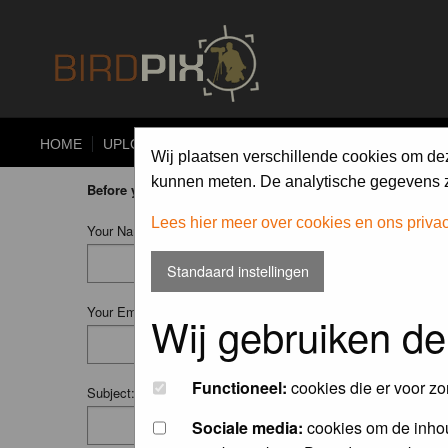
HOME
UPLOAD
ALBUMS
PHOTO COMPETITIONS
Wij plaatsen verschillende cookies om de
kunnen meten. De analytische gegevens zi
Before you ask your question:
please
read the FAQ
or
searc
Lees hier meer over cookies en ons priva
Your Name (Fill in your username if you have one):
Standaard instellingen
Your Email:
Wij gebruiken de
Functioneel:
cookies die er voor zo
Subject:
Sociale media:
cookies om de inhou