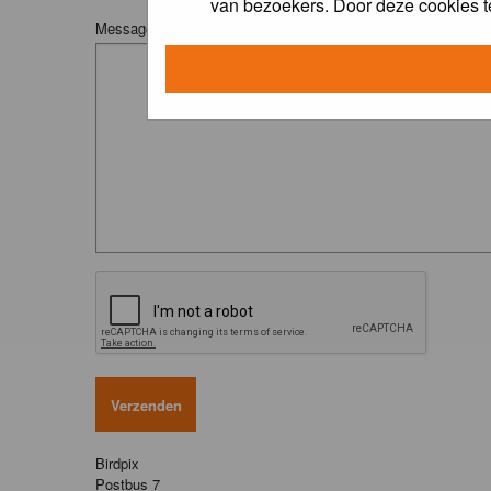
van bezoekers. Door deze cookies t
Message:
Birdpix
Postbus 7