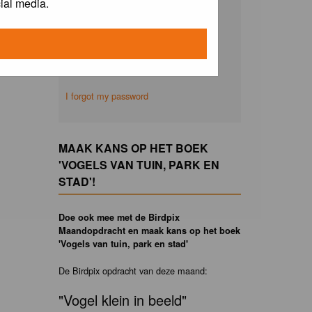
ial media.
Remember me
I forgot my password
MAAK KANS OP HET BOEK
'VOGELS VAN TUIN, PARK EN
STAD'!
Doe ook mee met de Birdpix
Maandopdracht en maak kans op het boek
'Vogels van tuin, park en stad'
De Birdpix opdracht van deze maand:
"Vogel klein in beeld"