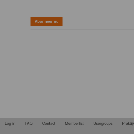
Log in
FAQ
Contact
Memberlist
Usergroups
Prakti