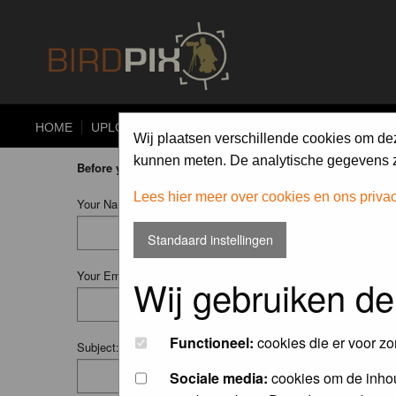
HOME
UPLOAD
ALBUMS
PHOTO COMPETITIONS
Wij plaatsen verschillende cookies om de
kunnen meten. De analytische gegevens zi
Before you ask your question:
please
read the FAQ
or
searc
Lees hier meer over cookies en ons priva
Your Name (Fill in your username if you have one):
Standaard instellingen
Your Email:
Wij gebruiken de
Functioneel:
cookies die er voor zo
Subject:
Sociale media:
cookies om de inhou