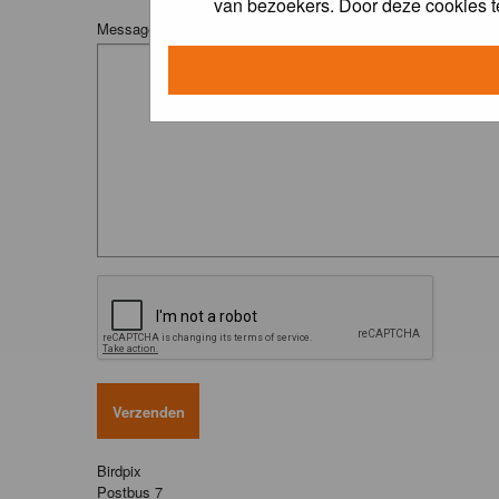
van bezoekers. Door deze cookies t
Message:
Birdpix
Postbus 7