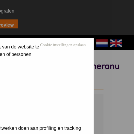
ografen
CONTACT
LOG IN
Cookie instellingen opslaan
k van de website te
en of personen.
Sponsored by
WELCOME GUEST
Username:
Password:
twerken doen aan profiling en tracking