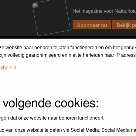
Het magazine voor Natuurfot
PIXPAS
FORUM
MAGAZINE
WEBSHOP
FAQ
SEARCH
ze website naar behoren te laten functioneren en om het gebrui
jn volledig geanonimiseerd en niet te herleiden naar IP adress
h on the forum
first.
cybeleid
 volgende cookies:
rgen dat onze website naar behoren functioneert.
d van onze website te delen via Social Media. Social Media ne