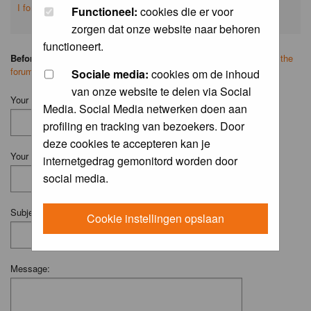
I forgot my password
Functioneel:
cookies die er voor
zorgen dat onze website naar behoren
functioneert.
Before you ask your question:
please
read the FAQ
or
search on the
forum
first.
Sociale media:
cookies om de inhoud
van onze website te delen via Social
Your Name (Fill in your username if you have one):
Media. Social Media netwerken doen aan
profiling en tracking van bezoekers. Door
deze cookies te accepteren kan je
Your Email:
internetgedrag gemonitord worden door
social media.
Subject:
Cookie instellingen opslaan
Message: