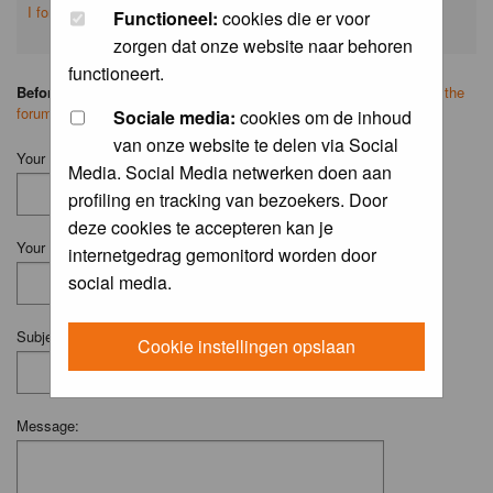
I forgot my password
Functioneel:
cookies die er voor
zorgen dat onze website naar behoren
functioneert.
Before you ask your question:
please
read the FAQ
or
search on the
forum
first.
Sociale media:
cookies om de inhoud
van onze website te delen via Social
Your Name (Fill in your username if you have one):
Media. Social Media netwerken doen aan
profiling en tracking van bezoekers. Door
deze cookies te accepteren kan je
Your Email:
internetgedrag gemonitord worden door
social media.
Subject:
Cookie instellingen opslaan
Message: