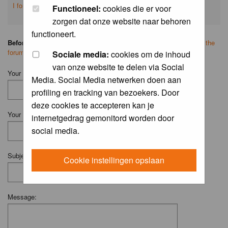
I forgot my password
Functioneel:
cookies die er voor
zorgen dat onze website naar behoren
functioneert.
Before you ask your question:
please
read the FAQ
or
search on the
forum
first.
Sociale media:
cookies om de inhoud
van onze website te delen via Social
Your Name (Fill in your username if you have one):
Media. Social Media netwerken doen aan
profiling en tracking van bezoekers. Door
deze cookies te accepteren kan je
Your Email:
internetgedrag gemonitord worden door
social media.
Subject:
Cookie instellingen opslaan
Message: