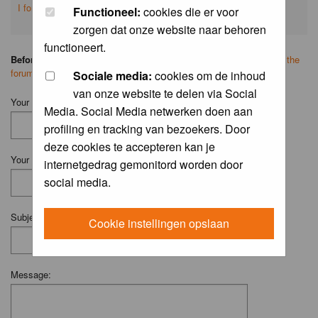
I forgot my password
Functioneel:
cookies die er voor
zorgen dat onze website naar behoren
functioneert.
Before you ask your question:
please
read the FAQ
or
search on the
forum
first.
Sociale media:
cookies om de inhoud
van onze website te delen via Social
Your Name (Fill in your username if you have one):
Media. Social Media netwerken doen aan
profiling en tracking van bezoekers. Door
deze cookies te accepteren kan je
Your Email:
internetgedrag gemonitord worden door
social media.
Subject:
Cookie instellingen opslaan
Message: