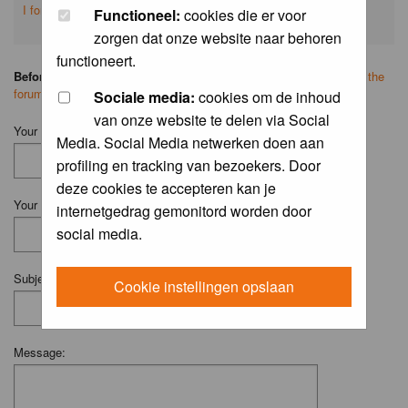
I forgot my password
Functioneel:
cookies die er voor
zorgen dat onze website naar behoren
functioneert.
Before you ask your question:
please
read the FAQ
or
search on the
forum
first.
Sociale media:
cookies om de inhoud
van onze website te delen via Social
Your Name (Fill in your username if you have one):
Media. Social Media netwerken doen aan
profiling en tracking van bezoekers. Door
deze cookies te accepteren kan je
Your Email:
internetgedrag gemonitord worden door
social media.
Subject:
Cookie instellingen opslaan
Message: