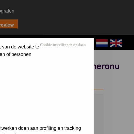
ografen
CONTACT
LOG IN
Cookie instellingen opslaan
k van de website te
en of personen.
Sponsored by
WELCOME GUEST
Username:
Password:
twerken doen aan profiling en tracking