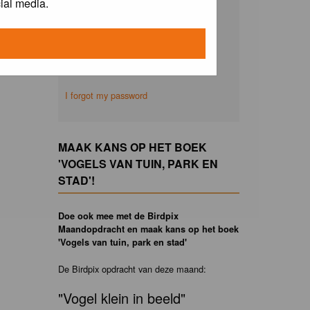
ial media.
Remember me
I forgot my password
MAAK KANS OP HET BOEK
'VOGELS VAN TUIN, PARK EN
STAD'!
Doe ook mee met de Birdpix
Maandopdracht en maak kans op het boek
'Vogels van tuin, park en stad'
De Birdpix opdracht van deze maand:
"Vogel klein in beeld"