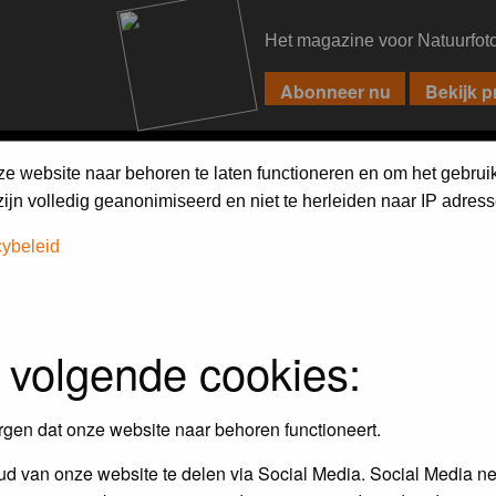
Het magazine voor Natuurfot
PIXPAS
FORUM
MAGAZINE
WEBSHOP
FAQ
SEARCH
ze website naar behoren te laten functioneren en om het gebrui
jn volledig geanonimiseerd en niet te herleiden naar IP adress
h on the forum
first.
cybeleid
 volgende cookies:
rgen dat onze website naar behoren functioneert.
d van onze website te delen via Social Media. Social Media ne