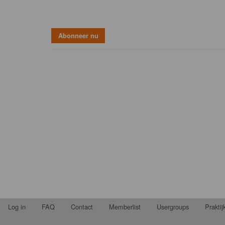
Log in
FAQ
Contact
Memberlist
Usergroups
Prakti