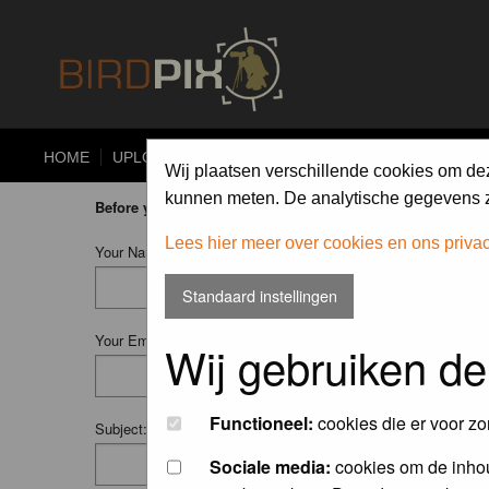
HOME
UPLOAD
ALBUMS
PHOTO COMPETITIONS
Wij plaatsen verschillende cookies om de
kunnen meten. De analytische gegevens zi
Before you ask your question:
please
read the FAQ
or
searc
Lees hier meer over cookies en ons priva
Your Name (Fill in your username if you have one):
Standaard instellingen
Your Email:
Wij gebruiken de
Functioneel:
cookies die er voor zo
Subject:
Sociale media:
cookies om de inhou