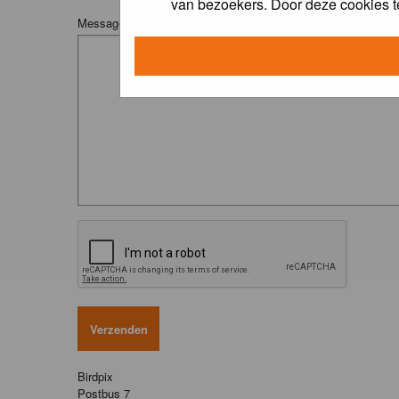
van bezoekers. Door deze cookies t
Message:
Birdpix
Postbus 7