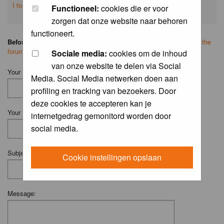
I forgot my password
Functioneel:
cookies die er voor
zorgen dat onze website naar behoren
functioneert.
Before you ask your question:
please
read the FAQ
or
search on the
forum
first.
Sociale media:
cookies om de inhoud
van onze website te delen via Social
Your Name (Fill in your username if you have one):
Media. Social Media netwerken doen aan
profiling en tracking van bezoekers. Door
deze cookies te accepteren kan je
Your Email:
internetgedrag gemonitord worden door
social media.
Subject:
Cookie instellingen opslaan
Message: