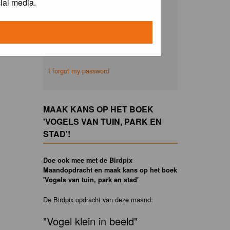
ial media.
Remember me
I forgot my password
MAAK KANS OP HET BOEK
'VOGELS VAN TUIN, PARK EN
STAD'!
Doe ook mee met de Birdpix
Maandopdracht en maak kans op het boek
'Vogels van tuin, park en stad'
De Birdpix opdracht van deze maand:
"Vogel klein in beeld"