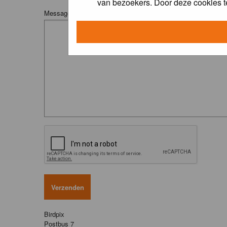
van bezoekers. Door deze cookies t
Message:
Birdpix
Postbus 7