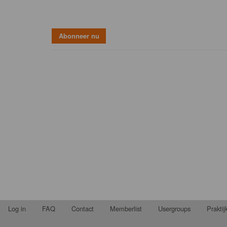
Log in
FAQ
Contact
Memberlist
Usergroups
Prakti