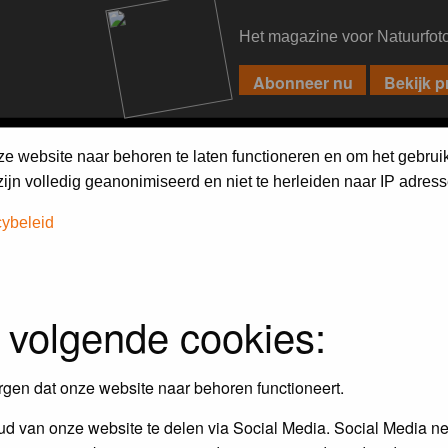
Het magazine voor Natuurfot
PIXPAS
FORUM
MAGAZINE
WEBSHOP
FAQ
SEARCH
ze website naar behoren te laten functioneren en om het gebrui
jn volledig geanonimiseerd en niet te herleiden naar IP adress
h on the forum
first.
cybeleid
 volgende cookies:
rgen dat onze website naar behoren functioneert.
d van onze website te delen via Social Media. Social Media ne