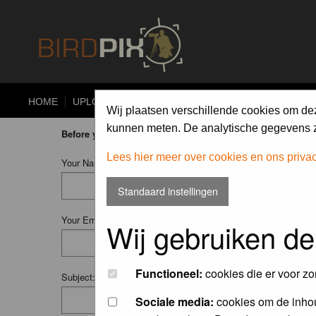
HOME
UPLOAD
ALBUMS
PHOTO COMPETITIONS
Wij plaatsen verschillende cookies om de
kunnen meten. De analytische gegevens zi
Before you ask your question:
please
read the FAQ
or
searc
Lees hier meer over cookies en ons priva
Your Name (Fill in your username if you have one):
Standaard instellingen
Your Email:
Wij gebruiken de
Functioneel:
cookies die er voor zo
Subject:
Sociale media:
cookies om de inhou