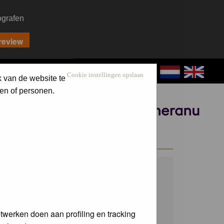
ografen
CONTACT
LOG IN
Cookie instellingen opslaan
k van de website te
en of personen.
Sponsored by
WELCOME GUEST
Username:
Password:
twerken doen aan profiling en tracking