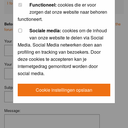
I forgot my password
Functioneel:
cookies die er voor
zorgen dat onze website naar behoren
functioneert.
Before you ask your question:
please
read the FAQ
or
search on the
forum
first.
Sociale media:
cookies om de inhoud
van onze website te delen via Social
Your Name (Fill in your username if you have one):
Media. Social Media netwerken doen aan
profiling en tracking van bezoekers. Door
deze cookies te accepteren kan je
Your Email:
internetgedrag gemonitord worden door
social media.
Subject:
Cookie instellingen opslaan
Message: