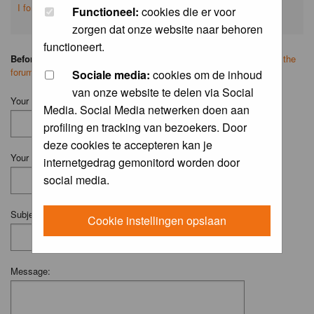
I forgot my password
Functioneel:
cookies die er voor
zorgen dat onze website naar behoren
functioneert.
Before you ask your question:
please
read the FAQ
or
search on the
forum
first.
Sociale media:
cookies om de inhoud
van onze website te delen via Social
Your Name (Fill in your username if you have one):
Media. Social Media netwerken doen aan
profiling en tracking van bezoekers. Door
deze cookies te accepteren kan je
Your Email:
internetgedrag gemonitord worden door
social media.
Subject:
Cookie instellingen opslaan
Message: