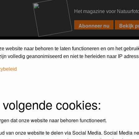
Het magazine voor Natuurfot
PIXPAS
FORUM
MAGAZINE
WEBSHOP
FAQ
SEARCH
ze website naar behoren te laten functioneren en om het gebrui
jn volledig geanonimiseerd en niet te herleiden naar IP adress
h on the forum
first.
cybeleid
 volgende cookies:
rgen dat onze website naar behoren functioneert.
d van onze website te delen via Social Media. Social Media ne