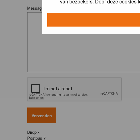
van bezoekers. Door deze cookies t
Message:
Birdpix
Postbus 7