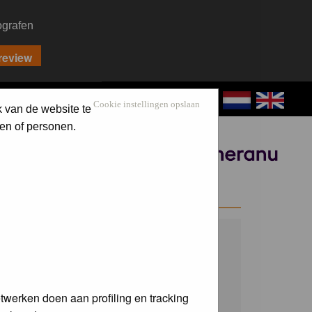
ografen
CONTACT
LOG IN
Cookie instellingen opslaan
k van de website te
en of personen.
Sponsored by
WELCOME GUEST
Username:
Password:
twerken doen aan profiling en tracking