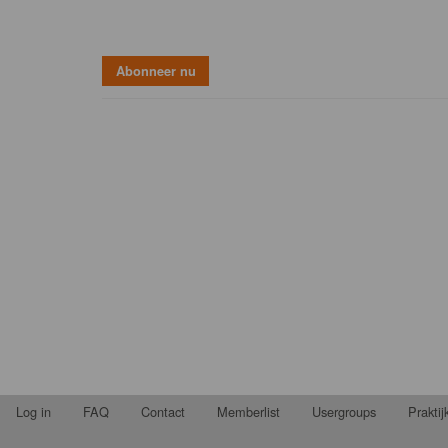
Log in
FAQ
Contact
Memberlist
Usergroups
Prakti