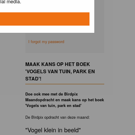
ial media.
Remember me
I forgot my password
MAAK KANS OP HET BOEK
'VOGELS VAN TUIN, PARK EN
STAD'!
Doe ook mee met de Birdpix
Maandopdracht en maak kans op het boek
'Vogels van tuin, park en stad'
De Birdpix opdracht van deze maand:
"Vogel klein in beeld"