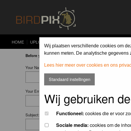
HOME
UPLOAD
ALBUMS
PHOTO COMPETITIONS
Wij plaatsen verschillende cookies om de
kunnen meten. De analytische gegevens zi
Before you ask your question:
please
read the FAQ
or
searc
Lees hier meer over cookies en ons priva
Your Name (Fill in your username if you have one):
Standaard instellingen
Your Email:
Wij gebruiken de
Functioneel:
cookies die er voor zo
Subject:
Sociale media:
cookies om de inhou