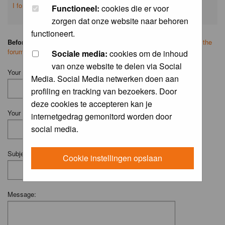
I forgot my password
Functioneel:
cookies die er voor
zorgen dat onze website naar behoren
functioneert.
Before you ask your question:
please
read the FAQ
or
search on the
forum
first.
Sociale media:
cookies om de inhoud
van onze website te delen via Social
Your Name (Fill in your username if you have one):
Media. Social Media netwerken doen aan
profiling en tracking van bezoekers. Door
deze cookies te accepteren kan je
Your Email:
internetgedrag gemonitord worden door
social media.
Subject:
Cookie instellingen opslaan
Message: