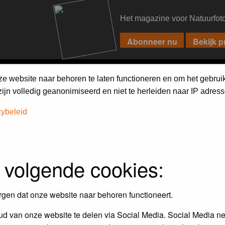
Het magazine voor Natuurfot
PIXPAS
FORUM
MAGAZINE
WEBSHOP
FAQ
SEARCH
ze website naar behoren te laten functioneren en om het gebrui
jn volledig geanonimiseerd en niet te herleiden naar IP adress
h on the forum
first.
cybeleid
 volgende cookies:
rgen dat onze website naar behoren functioneert.
d van onze website te delen via Social Media. Social Media ne