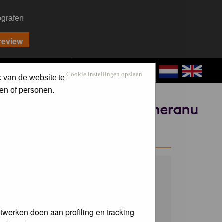
ografen
CONTACT
LOG IN
Cookie instellingen opslaan
k van de website te
en of personen.
Sponsored by
WELCOME GUEST
Username:
Password:
twerken doen aan profiling en tracking