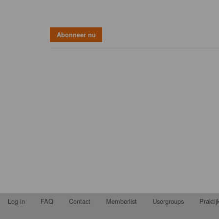
Log in
FAQ
Contact
Memberlist
Usergroups
Prakti