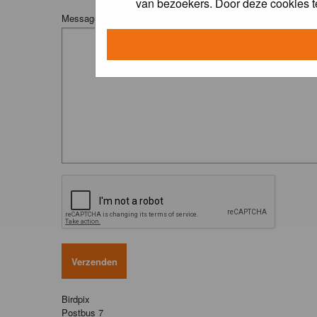
van bezoekers. Door deze cookies t
Message:
Birdpix
Postbus 7