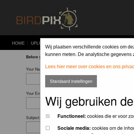
HOME
UPLOAD
ALBUMS
PHOTO COMPETITIONS
Wij plaatsen verschillende cookies om de
kunnen meten. De analytische gegevens zi
Before you ask your question:
please
read the FAQ
or
searc
Lees hier meer over cookies en ons priva
Your Name (Fill in your username if you have one):
Standaard instellingen
Your Email:
Wij gebruiken de
Functioneel:
cookies die er voor zo
Subject:
Sociale media:
cookies om de inhou