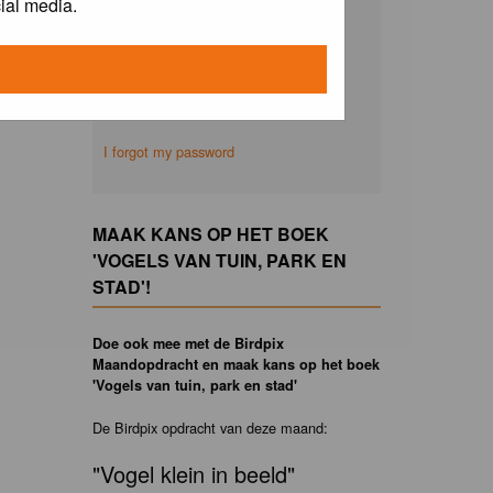
ial media.
Remember me
I forgot my password
MAAK KANS OP HET BOEK
'VOGELS VAN TUIN, PARK EN
STAD'!
Doe ook mee met de Birdpix
Maandopdracht en maak kans op het boek
'Vogels van tuin, park en stad'
De Birdpix opdracht van deze maand:
"Vogel klein in beeld"