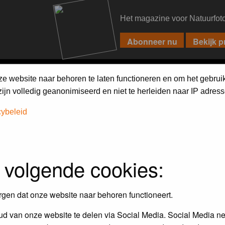
Het magazine voor Natuurfot
PIXPAS
FORUM
MAGAZINE
WEBSHOP
FAQ
SEARCH
ze website naar behoren te laten functioneren en om het gebrui
jn volledig geanonimiseerd en niet te herleiden naar IP adress
h on the forum
first.
cybeleid
 volgende cookies:
rgen dat onze website naar behoren functioneert.
d van onze website te delen via Social Media. Social Media ne