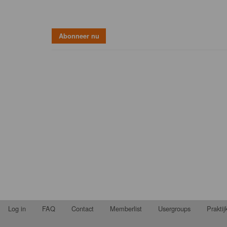
Log in
FAQ
Contact
Memberlist
Usergroups
Prakti