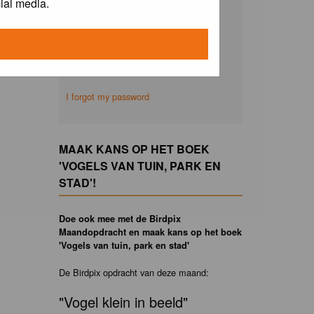
ial media.
Remember me
I forgot my password
MAAK KANS OP HET BOEK
'VOGELS VAN TUIN, PARK EN
STAD'!
Doe ook mee met de Birdpix
Maandopdracht en maak kans op het boek
'Vogels van tuin, park en stad'
De Birdpix opdracht van deze maand:
"Vogel klein in beeld"