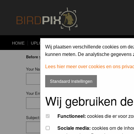
HOME
UPLOAD
ALBUMS
PHOTO COMPETITIONS
Wij plaatsen verschillende cookies om de
kunnen meten. De analytische gegevens zi
Before you ask your question:
please
read the FAQ
or
searc
Lees hier meer over cookies en ons priva
Your Name (Fill in your username if you have one):
Standaard instellingen
Your Email:
Wij gebruiken de
Functioneel:
cookies die er voor zo
Subject:
Sociale media:
cookies om de inhou