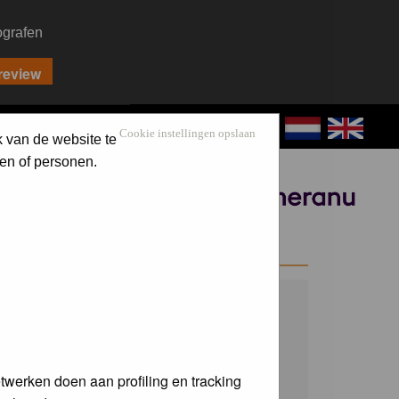
ografen
CONTACT
LOG IN
Cookie instellingen opslaan
k van de website te
en of personen.
Sponsored by
WELCOME GUEST
Username:
Password:
twerken doen aan profiling en tracking