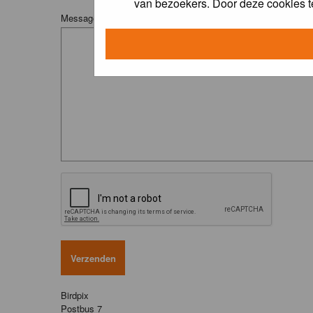
van bezoekers. Door deze cookies t
Message:
Birdpix
Postbus 7