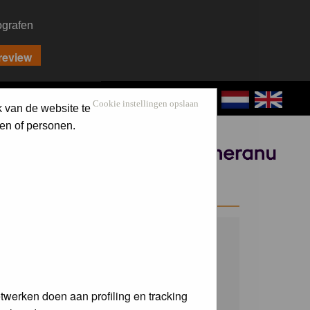
ografen
CONTACT
LOG IN
Cookie instellingen opslaan
k van de website te
en of personen.
Sponsored by
WELCOME GUEST
Username:
Password:
twerken doen aan profiling en tracking