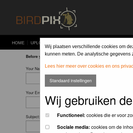
HOME
UPLOAD
ALBUMS
PHOTO COMPETITIONS
Wij plaatsen verschillende cookies om de
kunnen meten. De analytische gegevens zi
Before you ask your question:
please
read the FAQ
or
searc
Lees hier meer over cookies en ons priva
Your Name (Fill in your username if you have one):
Standaard instellingen
Your Email:
Wij gebruiken de
Functioneel:
cookies die er voor zo
Subject:
Sociale media:
cookies om de inhou