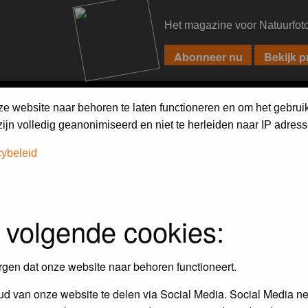
Het magazine voor Natuurfot
PIXPAS
FORUM
MAGAZINE
WEBSHOP
FAQ
SEARCH
ze website naar behoren te laten functioneren en om het gebrui
jn volledig geanonimiseerd en niet te herleiden naar IP adress
h on the forum
first.
cybeleid
 volgende cookies:
rgen dat onze website naar behoren functioneert.
d van onze website te delen via Social Media. Social Media ne