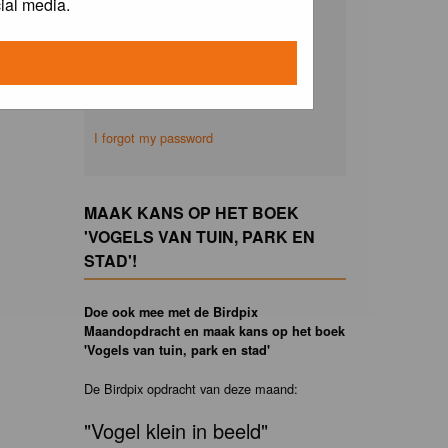
ial media.
Remember me
I forgot my password
MAAK KANS OP HET BOEK
'VOGELS VAN TUIN, PARK EN
STAD'!
Doe ook mee met de Birdpix
Maandopdracht en maak kans op het boek
'Vogels van tuin, park en stad'
De Birdpix opdracht van deze maand:
"Vogel klein in beeld"