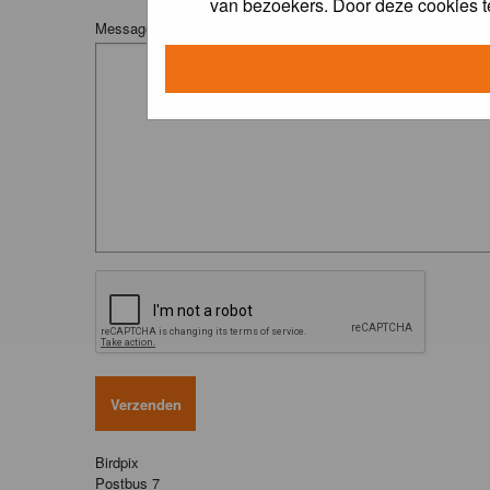
van bezoekers. Door deze cookies t
Message:
Birdpix
Postbus 7