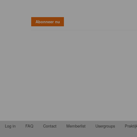
Log in
FAQ
Contact
Memberlist
Usergroups
Prakti