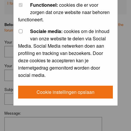
I forgot my password
Functioneel:
cookies die er voor
zorgen dat onze website naar behoren
functioneert.
Before you ask your question:
please
read the FAQ
or
search on the
forum
first.
Sociale media:
cookies om de inhoud
van onze website te delen via Social
Your Name (Fill in your username if you have one):
Media. Social Media netwerken doen aan
profiling en tracking van bezoekers. Door
deze cookies te accepteren kan je
Your Email:
internetgedrag gemonitord worden door
social media.
Subject:
Cookie instellingen opslaan
Message: