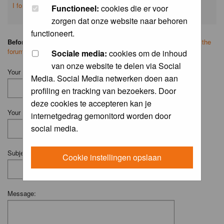
I forgot my password
Functioneel:
cookies die er voor
zorgen dat onze website naar behoren
functioneert.
Before you ask your question:
please
read the FAQ
or
search on the
forum
first.
Sociale media:
cookies om de inhoud
van onze website te delen via Social
Your Name (Fill in your username if you have one):
Media. Social Media netwerken doen aan
profiling en tracking van bezoekers. Door
deze cookies te accepteren kan je
Your Email:
internetgedrag gemonitord worden door
social media.
Subject:
Cookie instellingen opslaan
Message: