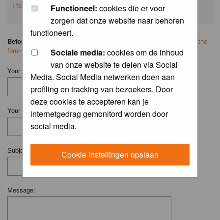
I forgot my password
Functioneel:
cookies die er voor
zorgen dat onze website naar behoren
functioneert.
Before you ask your question:
please
read the FAQ
or
search on the
forum
first.
Sociale media:
cookies om de inhoud
van onze website te delen via Social
Your Name (Fill in your username if you have one):
Media. Social Media netwerken doen aan
profiling en tracking van bezoekers. Door
deze cookies te accepteren kan je
Your Email:
internetgedrag gemonitord worden door
social media.
Subject:
Cookie instellingen opslaan
Message: