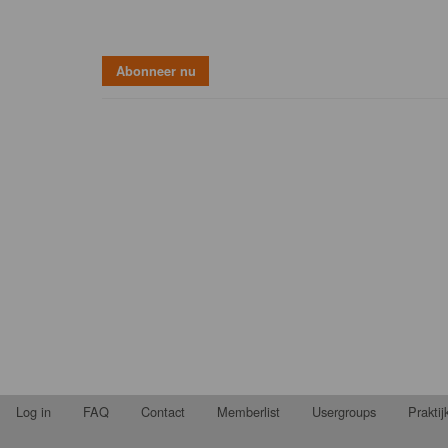
Log in
FAQ
Contact
Memberlist
Usergroups
Prakti