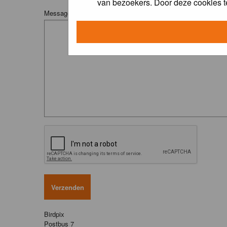
van bezoekers. Door deze cookies t
Message:
Birdpix
Postbus 7