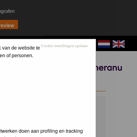
ografen
CONTACT
LOG IN
Cookie instellingen opslaan
k van de website te
en of personen.
Sponsored by
WELCOME GUEST
Username:
Password:
twerken doen aan profiling en tracking