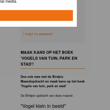
ial media.
Remember me
I forgot my password
MAAK KANS OP HET BOEK
'VOGELS VAN TUIN, PARK EN
STAD'!
Doe ook mee met de Birdpix
Maandopdracht en maak kans op het boek
'Vogels van tuin, park en stad'
De Birdpix opdracht van deze maand:
"Vogel klein in beeld"