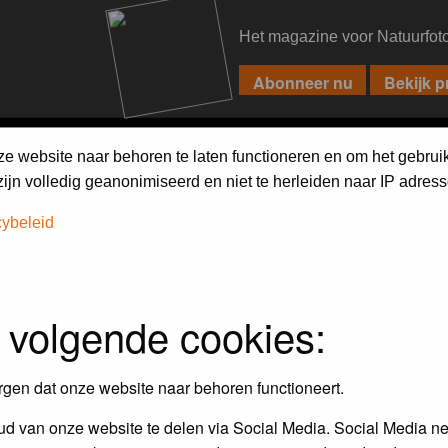
Het magazine voor Natuurfot
PIXPAS
FORUM
MAGAZINE
WEBSHOP
FAQ
SEARCH
ze website naar behoren te laten functioneren en om het gebrui
jn volledig geanonimiseerd en niet te herleiden naar IP adress
h on the forum
first.
cybeleid
 volgende cookies:
rgen dat onze website naar behoren functioneert.
d van onze website te delen via Social Media. Social Media ne