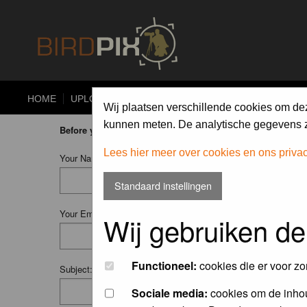
HOME
UPLOAD
ALBUMS
PHOTO COMPETITIONS
Wij plaatsen verschillende cookies om de
kunnen meten. De analytische gegevens zi
Before you ask your question:
please
read the FAQ
or
searc
Lees hier meer over cookies en ons priva
Your Name (Fill in your username if you have one):
Standaard instellingen
Your Email:
Wij gebruiken de
Functioneel:
cookies die er voor zo
Subject:
Sociale media:
cookies om de inhou