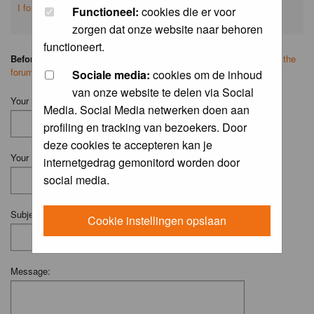
I forgot my password
Functioneel:
cookies die er voor
zorgen dat onze website naar behoren
functioneert.
Before you ask your question:
please
read the FAQ
or
search on the
forum
first.
Sociale media:
cookies om de inhoud
van onze website te delen via Social
Your Name (Fill in your username if you have one):
Media. Social Media netwerken doen aan
profiling en tracking van bezoekers. Door
deze cookies te accepteren kan je
Your Email:
internetgedrag gemonitord worden door
social media.
Subject:
Cookie instellingen opslaan
Message: