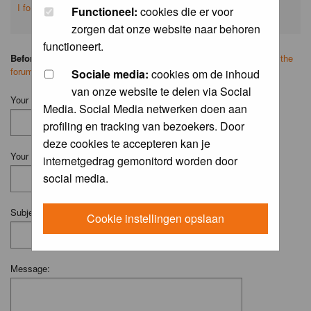
I forgot my password
Functioneel:
cookies die er voor
zorgen dat onze website naar behoren
functioneert.
Before you ask your question:
please
read the FAQ
or
search on the
forum
first.
Sociale media:
cookies om de inhoud
van onze website te delen via Social
Your Name (Fill in your username if you have one):
Media. Social Media netwerken doen aan
profiling en tracking van bezoekers. Door
deze cookies te accepteren kan je
Your Email:
internetgedrag gemonitord worden door
social media.
Subject:
Cookie instellingen opslaan
Message: