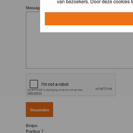
van bezoekers. Door deze cookies t
Message:
Birdpix
Postbus 7