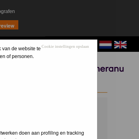
ografen
CONTACT
LOG IN
Cookie instellingen opslaan
k van de website te
en of personen.
Sponsored by
WELCOME GUEST
Username:
Password:
twerken doen aan profiling en tracking