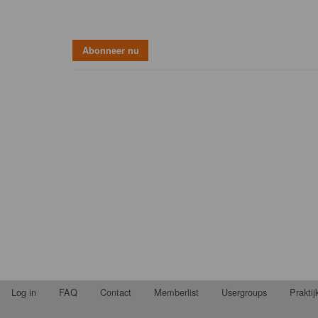
Log in
FAQ
Contact
Memberlist
Usergroups
Prakti