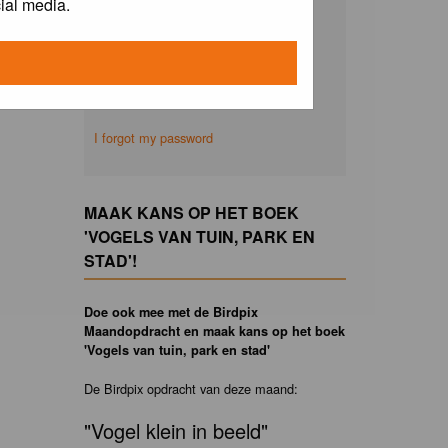
ial media.
Remember me
I forgot my password
MAAK KANS OP HET BOEK
'VOGELS VAN TUIN, PARK EN
STAD'!
Doe ook mee met de Birdpix
Maandopdracht en maak kans op het boek
'Vogels van tuin, park en stad'
De Birdpix opdracht van deze maand:
"Vogel klein in beeld"