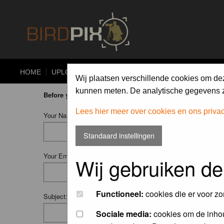
HOME
UPLOAD
ALBUMS
PHOTO COMPETITIONS
Wij plaatsen verschillende cookies om de
kunnen meten. De analytische gegevens zi
Before you ask your question:
please
read the FAQ
or
searc
Lees hier meer over cookies en ons priva
Your Name (Fill in your username if you have one):
Standaard instellingen
Your Email:
Wij gebruiken de
Functioneel:
cookies die er voor zo
Subject:
Sociale media:
cookies om de inhou