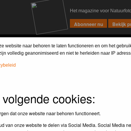
Het magazine voor Natuurfot
PIXPAS
FORUM
MAGAZINE
WEBSHOP
FAQ
SEARCH
ze website naar behoren te laten functioneren en om het gebrui
jn volledig geanonimiseerd en niet te herleiden naar IP adress
h on the forum
first.
cybeleid
 volgende cookies:
rgen dat onze website naar behoren functioneert.
d van onze website te delen via Social Media. Social Media ne