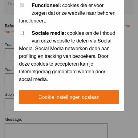
I forgot my password
Functioneel:
cookies die er voor
zorgen dat onze website naar behoren
functioneert.
Before you ask your question:
please
read the FAQ
or
search on the
forum
first.
Sociale media:
cookies om de inhoud
van onze website te delen via Social
Your Name (Fill in your username if you have one):
Media. Social Media netwerken doen aan
profiling en tracking van bezoekers. Door
deze cookies te accepteren kan je
Your Email:
internetgedrag gemonitord worden door
social media.
Subject:
Cookie instellingen opslaan
Message: