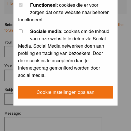
I forgot my password
Functioneel:
cookies die er voor
zorgen dat onze website naar behoren
functioneert.
Before you ask your question:
please
read the FAQ
or
search on the
forum
first.
Sociale media:
cookies om de inhoud
van onze website te delen via Social
Your Name (Fill in your username if you have one):
Media. Social Media netwerken doen aan
profiling en tracking van bezoekers. Door
deze cookies te accepteren kan je
Your Email:
internetgedrag gemonitord worden door
social media.
Subject:
Cookie instellingen opslaan
Message: