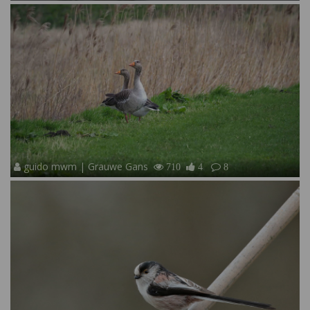
guido mwm | Grauwe Gans
710
4
8