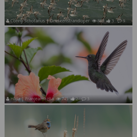
Conny Schotanus | Drieteenstrandloper
888
3
9
Hilda | Franjeamazilia
745
2
3