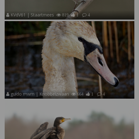
KVdV61 | Staartmees
819
1
4
guido mwm | Knobbelzwaan
664
1
4