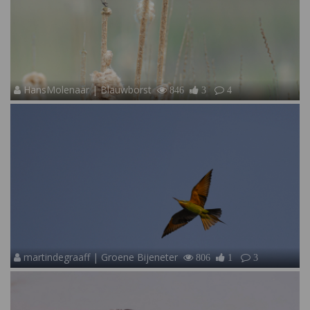
HansMolenaar | Blauwborst
846
3
4
martindegraaff | Groene Bijeneter
806
1
3