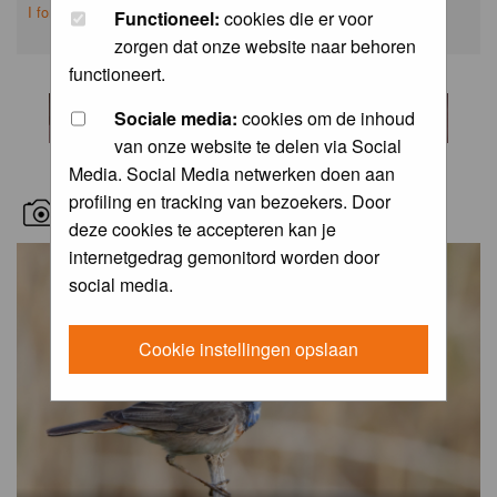
I forgot my password
Functioneel:
cookies die er voor
zorgen dat onze website naar behoren
functioneert.
Sociale media:
cookies om de inhoud
van onze website te delen via Social
Media. Social Media netwerken doen aan
profiling en tracking van bezoekers. Door
RECENT BIRD PICS
deze cookies te accepteren kan je
internetgedrag gemonitord worden door
social media.
Cookie instellingen opslaan