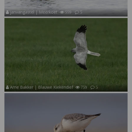
janvangastel | Meerkoet
559
5
Arne Bakker | Blauwe Kiekendief
759
5