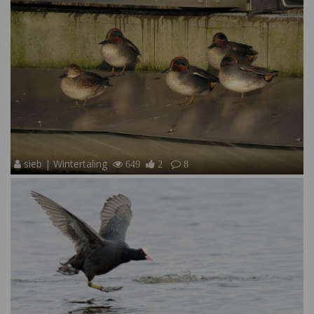
sieb | Wintertaling
649
2
8