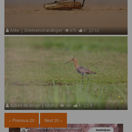
Anke | Drieteenstrandloper
676
6
12
Ruben de Bruijn | Grutto
569
1
3
« Previous 20
Next 20 »