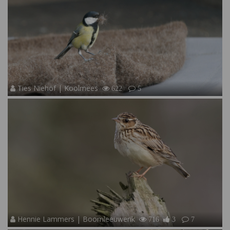
Ties Niehof | Koolmees
622
5
Hennie Lammers | Boomleeuwerik
716
3
7