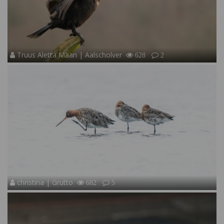
Truus Aletta Maan | Aalscholver
628
2
christina | Grutto
682
5