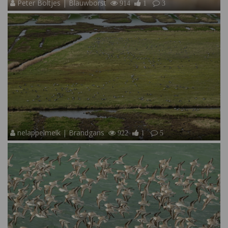
Peter Boltjes | Blauwborst
914
1
3
nelappelmelk | Brandgans
922
1
5