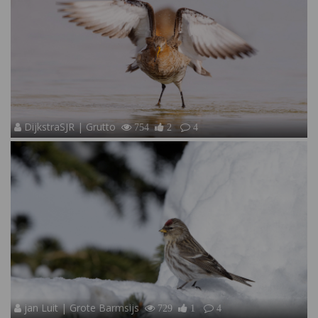
DijkstraSJR | Grutto
754
2
4
jan Luit | Grote Barmsijs
729
1
4