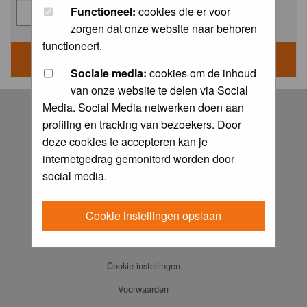
Functioneel:
cookies die er voor
zorgen dat onze website naar behoren
functioneert.
Sociale media:
cookies om de inhoud
van onze website te delen via Social
Log in
Media. Social Media netwerken doen aan
profiling en tracking van bezoekers. Door
FAQ
deze cookies te accepteren kan je
Contact
internetgedrag gemonitord worden door
Memberlist
social media.
Usergroups
Cookie instellingen opslaan
Praktijkboeken
Ansichtkaarten
Cookie instellingen
Voorwaarden