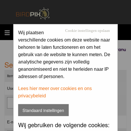
MENU
Cookie instellingen opslaan
Wij plaatsen
verschillende cookies om deze website naar
behoren te laten functioneren en om het
Sponsored by
gebruik van de website te kunnen meten. De
Send me a new password
analytische gegevens zijn volledig
geanonimiseerd en niet te herleiden naar IP
Items marked with a * are required unless stated otherwise.
adressen of personen.
Username: *
Lees hier meer over cookies en ons
privacybeleid
Standaard instellingen
E-mail address: *
Wij gebruiken de volgende cookies: